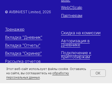
WebCScalp
©
AVBINVEST Limited, 2026
Партнерам
Тренажер
Cкидка на комиссии
Вкладка "Дневник"
Авторизация в
Дневнике
Вкладка "Отчеты"
Подключение к
Вкладка "Скринер"
Криптобиржам
Рассылка отчетов
Подключение к
Брокерам
Этот веб-сайт использует файлы cookie. Оставаясь
OK
на сайте, вы соглашаетесь на
обработку
персональных данных
.
Политика обработки персональных данных
Реквизиты
Условия использования
Компания занимается разработкой программного