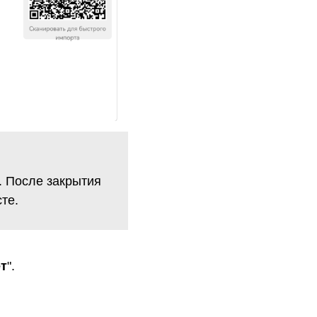
. После закрытия
те.
т
".