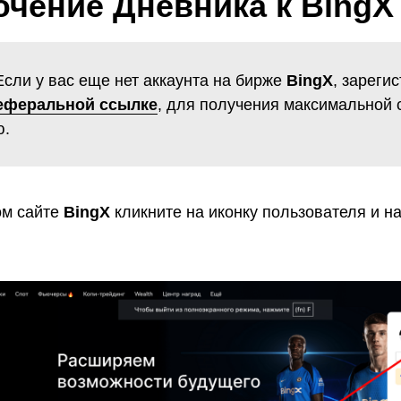
чение Дневника к BingX
сли у вас еще нет аккаунта на бирже
BingX
, зареги
еферальной ссылке
, для получения максимальной 
ю.
ом сайте
BingX
кликните на иконку пользователя и н