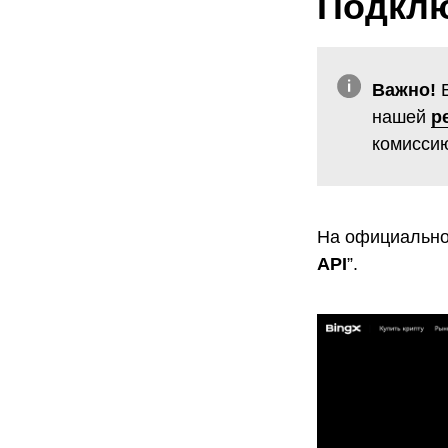
Подклю
Важно!
Е
нашей
р
комисси
На официальн
API
”.