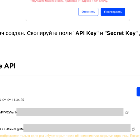
юч создан. Скопируйте поля "
API Key
" и "
Secret Key
"