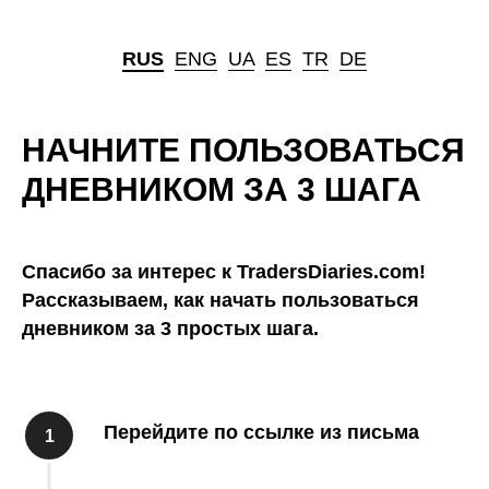
RUS
ㅤ
ENG
ㅤ
UA
ㅤ
ES
ㅤ
TR
ㅤ
DE
НАЧНИТЕ ПОЛЬЗОВАТЬСЯ
ДНЕВНИКОМ ЗА 3 ШАГА
Спасибо за интерес к TradersDiaries.com!
Рассказываем, как начать пользоваться
дневником за 3 простых шага.
Перейдите по ссылке из письма