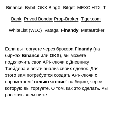
Binance
ㅤ
Bybit
ㅤ
OKX
ㅤ
BingX
ㅤ
Bitget
ㅤ
MEXC
ㅤ
HTX
ㅤ
T-
Bank
ㅤ
Privod Bondar
ㅤ
Prop-Broker
ㅤ
Tiger.com
ㅤ
WhiteList (WLC)
ㅤ
Vataga
ㅤ
Finandy
ㅤ
MetaBroker
Если вы торгуете через брокера
Finandy
(на
биржах
Binance
или
OKX
), вы можете
подключить свои API-ключи к Дневнику
Трейдера и вести анализ своих сделок. Для
этого вам потребуется создать API-ключи с
параметром "
только чтение
" на бирже, через
которую вы торгуете. О том, как это сделать, мы
рассказываем ниже.