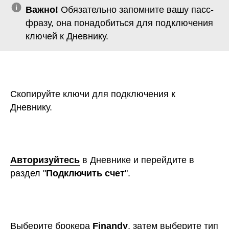
Авторизуйтесь
в Дневнике и перейдите в
раздел "
Подключить счет
".
Выберите брокера
Finandy
, затем выберите тип
счета
OKX
и впишите ваши ключи и пароль.
Нажмите "
Добавить
". Готово, произойдет
процесс добавления ключей и загрузка истории
ваших сделок.