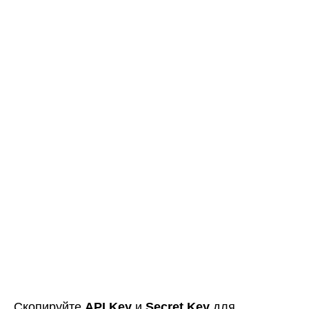
Скопируйте
API Key
и
Secret Key
для
подключения к Дневнику.
Примечание!
Ключ Secret Key отображается только один
раз, при создании. В случае необходимости
вы сможете легко создать новую связку
ключей.