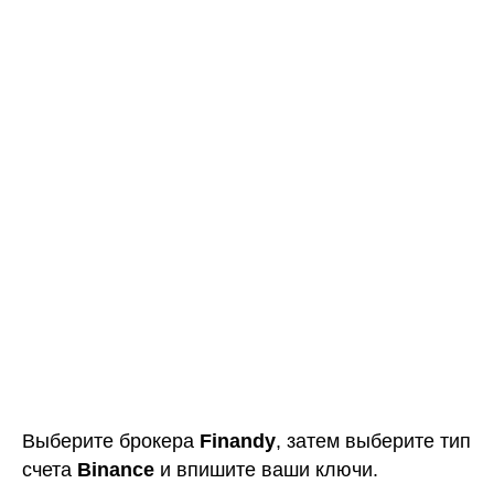
Выберите брокера
Finandy
, затем выберите тип
счета
Binance
и впишите ваши ключи.
Нажмите "
Добавить
". Готово, произойдет
процесс добавления ключей и загрузка истории
ваших сделок.
Binance
ㅤ
OKX