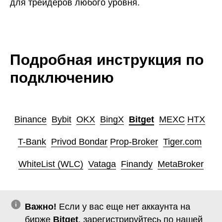
для трейдеров любого уровня.
Подробная инструкция по
подключению
Binance
ㅤ
Bybit
ㅤ
OKX
ㅤ
BingX
ㅤ
Bitget
ㅤ
MEXC
ㅤ
HTX
ㅤ
T-Bank
ㅤ
Privod Bondar
ㅤ
Prop-Broker
ㅤ
Tiger.com
ㅤ
WhiteList (WLC)
ㅤ
Vataga
ㅤ
Finandy
ㅤ
MetaBroker
Важно!
Если у вас еще нет аккаунта на
бирже
Bitget
, зарегистрируйтесь по нашей