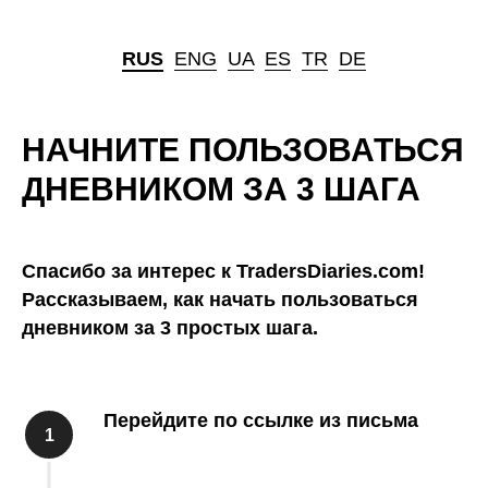
RUS
ㅤ
ENG
ㅤ
UA
ㅤ
ES
ㅤ
TR
ㅤ
DE
НАЧНИТЕ ПОЛЬЗОВАТЬСЯ
ДНЕВНИКОМ ЗА 3 ШАГА
Спасибо за интерес к TradersDiaries.com!
Рассказываем, как начать пользоваться
дневником за 3 простых шага.
Перейдите по ссылке из письма